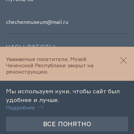
chechenmuseum@mail.ru
ЧАСЫ РАБОТЫ:
Музей ЧР временно не работает
Уважаемые посетители, Музей
Чеченской Республики закрыт на
реконструкцию.
Правила посещения
Мы используем куки, чтобы сайт был
Оценка качества услуг
удобнее и лучше.
Подробнее
© 2022-2026 Музей Чеченской Республики