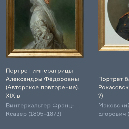
Портрет императрицы
Александры Фёдоровны
Портрет б
(Авторское повторение).
Рокасовско
XIX в.
?)
Винтерхальтер Франц-
Маковски
Ксавер (1805–1873)
Егорович 