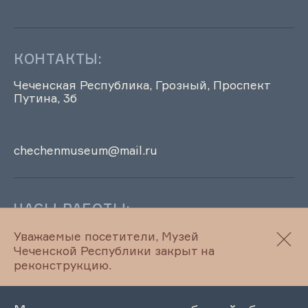
КОНТАКТЫ:
Чеченская Республика, Грозный, Проспект
Путина, 3б
chechenmuseum@mail.ru
ЧАСЫ РАБОТЫ:
Музей ЧР временно не работает
Уважаемые посетители, Музей
Чеченской Республики закрыт на
реконструкцию.
Правила посещения