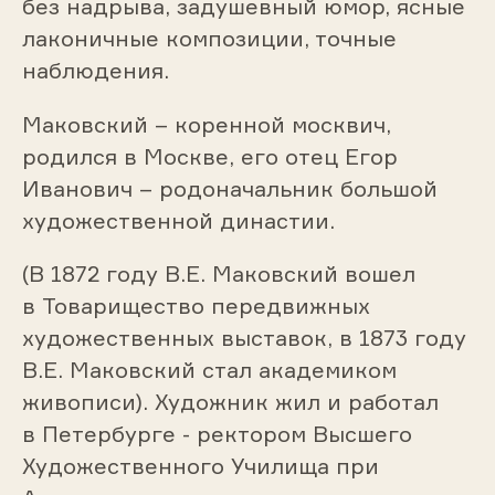
без надрыва, задушевный юмор, ясные
Фёдоровны (Авторское повторение).
лаконичные композиции, точные
XIX в.
наблюдения.
Винтерхальтер Франц-Ксавер (1805–
1873)
Маковский – коренной москвич,
родился в Москве, его отец Егор
Иванович – родоначальник большой
художественной династии.
(В 1872 году В.Е. Маковский вошел
в Товарищество передвижных
художественных выставок, в 1873 году
В.Е. Маковский стал академиком
живописи). Художник жил и работал
в Петербурге - ректором Высшего
Художественного Училища при