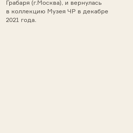
Грабаря (г.Москва), и вернулась
в коллекцию Музея ЧР в декабре
Портрет девушки. 1891
2021 года.
Маковский Владимир Егорович (1846–
1920)