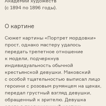
Академии художеств
(с 1894 по 1896 годы).
О картине
Сюжет картины «Портрет мордовки»
прост, однако мастеру удалось
передать трепетное отношение
к модели, подчеркнув
Портрет барона Рокасовского. 1851
индивидуальность обычной
(1867 ?)
крестьянской девушки. Маковский
Маковский Константин Егорович
с особой тщательностью выписал лицо
(1839–1915)
героини с розовым румянцем на щеках,
передал грустный взгляд девушки,
обращенный к зрителю. Девушка