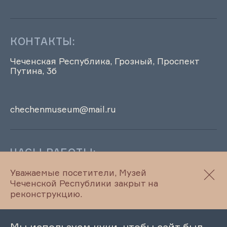
КОНТАКТЫ:
Чеченская Республика, Грозный, Проспект
Путина, 3б
chechenmuseum@mail.ru
ЧАСЫ РАБОТЫ:
Музей ЧР временно не работает
Уважаемые посетители, Музей
Чеченской Республики закрыт на
реконструкцию.
Правила посещения
Мы используем куки, чтобы сайт был