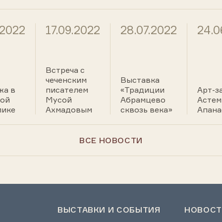
.2022
17.09.2022
28.07.2022
24.0
Встреча с
чеченским
Выставка
жа в
писателем
«Традиции
Арт-з
кой
Мусой
Абрамцево
Астем
лике
Ахмадовым
сквозь века»
Апан
ВСЕ НОВОСТИ
ВЫСТАВКИ И СОБЫТИЯ
НОВОСТ