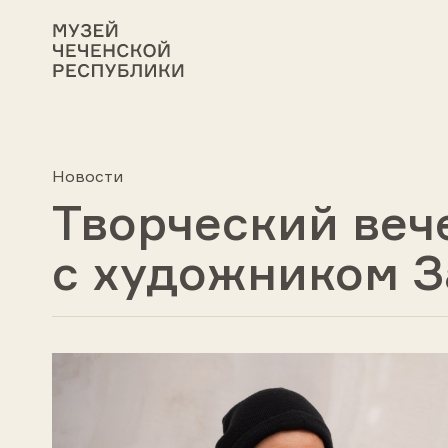
Новости
Творческий веч
c художником З