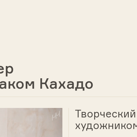
ер
аком Кахадо
Творческий
художником