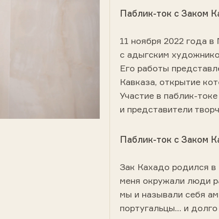
Паблик-ток с Заком К
11 ноября 2022 года в
с адыгским художнико
Его работы представле
Кавказа, открытие кот
Участие в паблик-ток
и представители творч
Паблик-ток с Заком К
Зак Кахадо родился в
меня окружали люди р
мы и называли себя ам
португальцы… и долго 