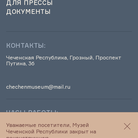
ДЛЯ ПРЕССЫ
ДОКУМЕНТЫ
КОНТАКТЫ:
Чеченская Республика, Грозный, Проспект
Путина, 3б
chechenmuseum@mail.ru
ЧАСЫ РАБОТЫ:
Музей ЧР временно не работает
Уважаемые посетители, Музей
Чеченской Республики закрыт на
реконструкцию.