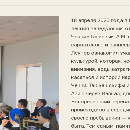
18 апреля 2023 года 
лекция заведующим от
Чечни» Ганиевым А.М. 
сарматского и раннеср
Лектор ознакомил уча
культурой, которая, н
внимания, ведь затраг
касаться и истории на
Чечни. Так как скифы
Азию через Кавказ, дв
Белореченский перева
происходило в середине
своего пребывания — 
быта. Тем самым, памя