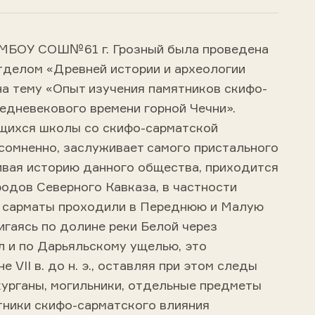
в МБОУ СОШ№61 г. Грозный была проведена
делом «Древней истории и археологии
на тему «Опыт изучения памятников скифо-
едневекового времени горной Чечни».
щихся школы со скифо-сарматской
есомненно, заслуживает самого пристального
ивая историю данного общества, приходится
родов Северного Кавказа, в частности
 и сарматы проходили в Переднюю и Малую
игаясь по долине реки Белой через
л и по Дарьяльскому ущелью, это
 VII в. до н. э., оставляя при этом следы
курганы, могильники, отдельные предметы
тники скифо-сарматского влияния