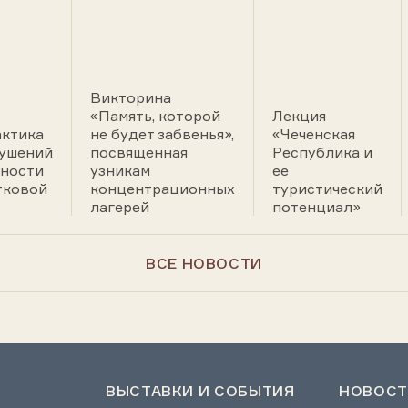
Викторина
«Память, которой
Лекция
ктика
не будет забвенья»,
«Чеченская
ушений
посвященная
Республика и
пности
узникам
ее
тковой
концентрационных
туристический
лагерей
потенциал»
ВСЕ НОВОСТИ
ВЫСТАВКИ И СОБЫТИЯ
НОВОСТ