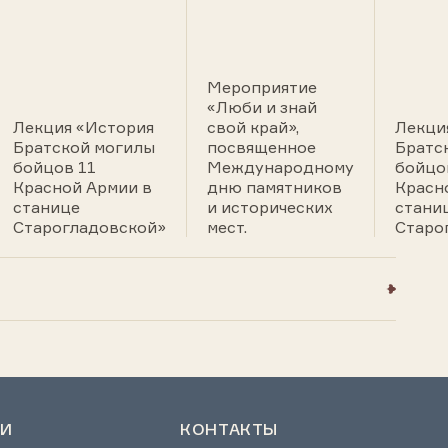
Мероприятие
«Люби и знай
Лекция «История
свой край»,
Лекци
Братской могилы
посвященное
Братс
бойцов 11
Международному
бойцо
Красной Армии в
дню памятников
Красн
станице
и исторических
стани
Старогладовской»
мест.
Старо
И
КОНТАКТЫ