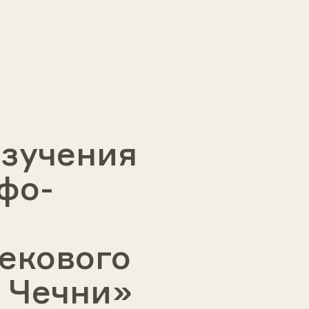
изучения
фо-
екового
 Чечни»