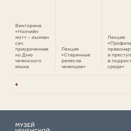
Викторина
«Нохчийн
мотт – къоман
Лекция
са»,
«Профила
приуроченная
Лекция
правонар
ко Дню
«Старинные
и престу
чеченского
ремесла
в подрос
языка.
чеченцев»
среде»