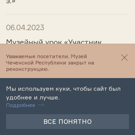
э.»
06.04.2023
Музейный урок «Участник
Великой Отечественной войны
Уважаемые посетители, Музей
Чеченской Республики закрыт на
реконструкцию.
05.04.2023
Мы используем куки, чтобы сайт был
Лекция «Технология
удобнее и лучше.
эффективного общения»
Подробнее
05.04.2023