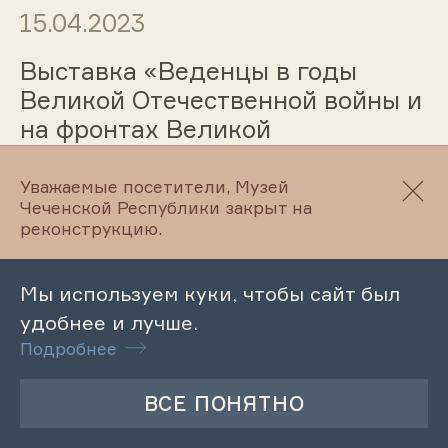
15.04.2023
Выставка «Веденцы в годы
Великой Отечественной войны и
на фронтах Великой
Отечественной войны»
Уважаемые посетители, Музей
Чеченской Республики закрыт на
реконструкцию.
15.04.2023
Мы используем куки, чтобы сайт был
Патриотический час «Чеченская
удобнее и лучше.
Республика - территория мира и
Подробнее
стабильности»
14.04.2023