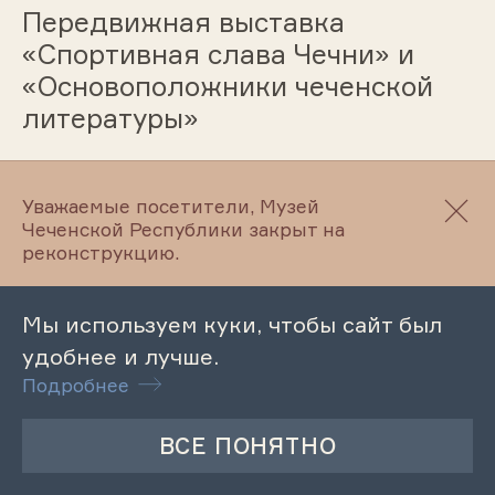
Передвижная выставка
«Спортивная слава Чечни» и
«Основоположники чеченской
литературы»
Уважаемые посетители, Музей
12.04.2023
Чеченской Республики закрыт на
реконструкцию.
Лекция «Жизнь и творчество
поэта Шайхиева Алвади»
Мы используем куки, чтобы сайт был
удобнее и лучше.
Подробнее
12.04.2023
Музейный урок «Л. Н. Толстой и
А. Н. Островский»