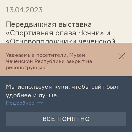
13.04.2023
Передвижная выставка
«Спортивная слава Чечни» и
«Основоположники чеченской
литературы»
Уважаемые посетители, Музей
Чеченской Республики закрыт на
реконструкцию.
12.04.2023
Мы используем куки, чтобы сайт был
Лекция «Жизнь и творчество
удобнее и лучше.
поэта Шайхиева Алвади»
Подробнее
12.04.2023