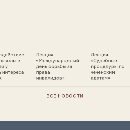
одействие
Лекция
Лекция
 школы в
«Международный
«Судебные
и у
день борьбы за
процедуры по
а интереса
права
чеченским
.
инвалидов»
адатам»
ВСЕ НОВОСТИ