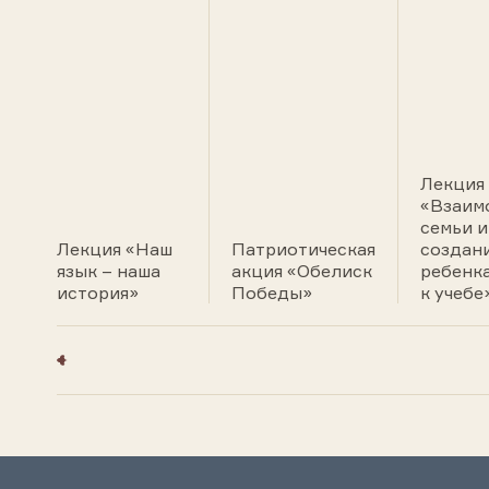
Лекция
«Взаим
семьи и
Лекция «Наш
Патриотическая
создани
язык – наша
акция «Обелиск
ребенк
история»
Победы»
к учебе»