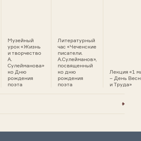
Музейный
Литературный
урок «Жизнь
час «Чеченские
и творчество
писатели.
А.
А.Сулейманов»,
Сулейманова»
посвященный
ко Дню
ко дню
Лекция «1 м
рождения
рождения
– День Вес
поэта
поэта
и Труда»