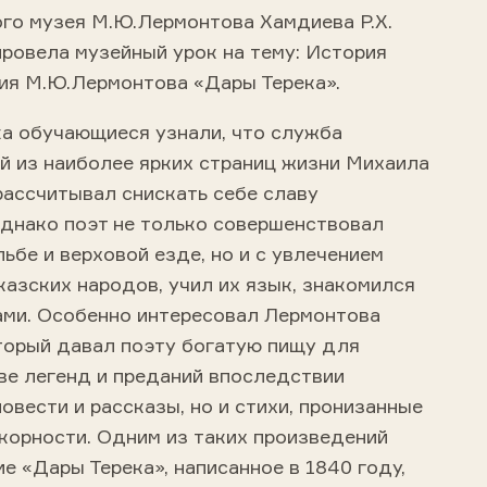
го музея М.Ю.Лермонтова Хамдиева Р.Х.
провела музейный урок на тему: История
ия М.Ю.Лермонтова «Дары Терека».
ка обучающиеся узнали, что служба
й из наиболее ярких страниц жизни Михаила
рассчитывал снискать себе славу
Однако поэт не только совершенствовал
льбе и верховой езде, но и с увлечением
казских народов, учил их язык, знакомился
ами. Особенно интересовал Лермонтова
торый давал поэту богатую пищу для
ве легенд и преданий впоследствии
овести и рассказы, но и стихи, пронизанные
корности. Одним из таких произведений
е «Дары Терека», написанное в 1840 году,