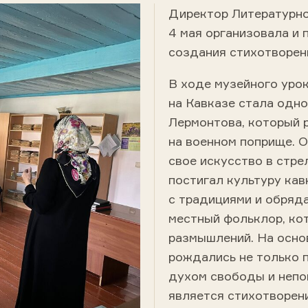
Директор Литературно
4 мая организовала и 
создания стихотворен
В ходе музейного уро
на Кавказе стала одно
Лермонтова, который 
на военном поприще. 
свое искусство в стре
постигал культуру кав
с традициями и обряд
местный фольклор, ко
размышлений. На осно
рождались не только п
духом свободы и непо
является стихотворени