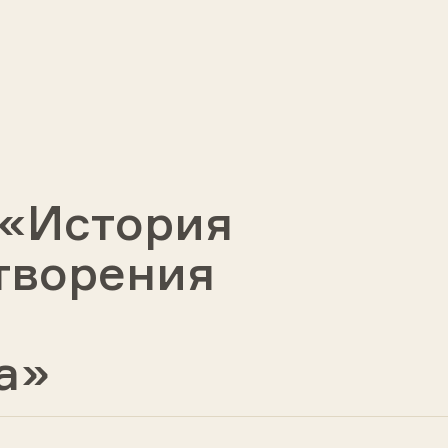
 «История
творения
а»