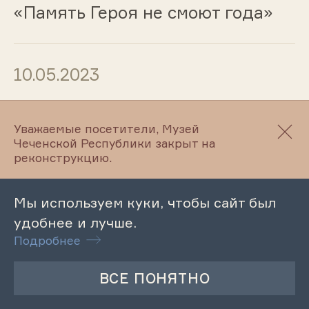
«Память Героя не смоют года»
10.05.2023
«Природа в стихах М. Ю.
Лермонтова»
Уважаемые посетители, Музей
Чеченской Республики закрыт на
реконструкцию.
10.05.2023
Мы используем куки, чтобы сайт был
Памяти Ахмат-Хаджи Кадырова
удобнее и лучше.
Подробнее
05.05.2023