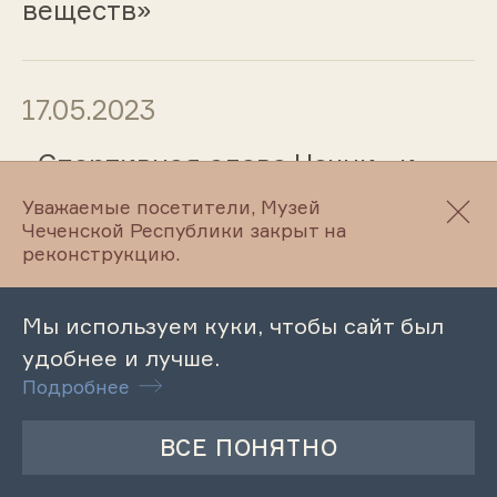
веществ»
17.05.2023
«Спортивная слава Чечни» и
«Основоположники чеченской
Уважаемые посетители, Музей
литературы»
Чеченской Республики закрыт на
реконструкцию.
17.05.2023
Мы используем куки, чтобы сайт был
удобнее и лучше.
II Всероссийский конкурс-
Подробнее
фестиваль современно и
народного творчества