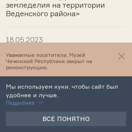
земледелия на территории
Веденского района»
18.05.2023
«Образ Николая II в повести Л.
Уважаемые посетители, Музей
Чеченской Республики закрыт на
Н. Толстого «Хаджи-Мурат»»
реконструкцию.
Мы используем куки, чтобы сайт был
18.05.2023
удобнее и лучше.
«Музей – чарующий мир»
Подробнее
18.05.2023