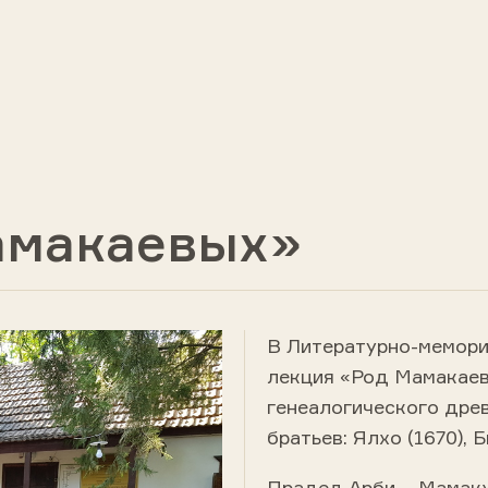
амакаевых»
В Литературно-мемори
лекция «Род Мамакаев
генеалогического дре
братьев: Ялхо (1670), Б
Прадед Арби – Мамакх