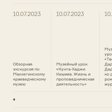
10.07.2023
10.07.2023
10
Му
уро
«Тв
Обзорная
Музейный урок
Дад
экскурсия по
«Кунта-Хаджи
Дад
Махкетинскому
Кишиев. Жизнь и
ко 
краеведческому
проповедническая
ро
музею
деятельность»
жур