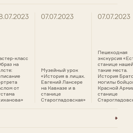
8.07.2023
07.07.2023
07.07.2023
Пешеходная
астер-класс
экскурсия «Ес
браз на
станице наше
лсте:
Музейный урок
такие места.
аписание
«История в лицах.
История Брат
ортрета
Евгений Лансере
могилы бойцо
аслом от
на Кавказе и в
Красной Арми
устама
станице
станице
хиханова»
Старогладовская»
Старогладовс