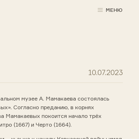
МЕНЮ
10.07.2023
альном музее А. Мамакаева состоялась
ых». Согласно преданию, в корнях
ва Мамакаевых покоится начало трёх
итро (1667) и Черто (1664).
и – хьаьжа к началу Кавказской войны имел