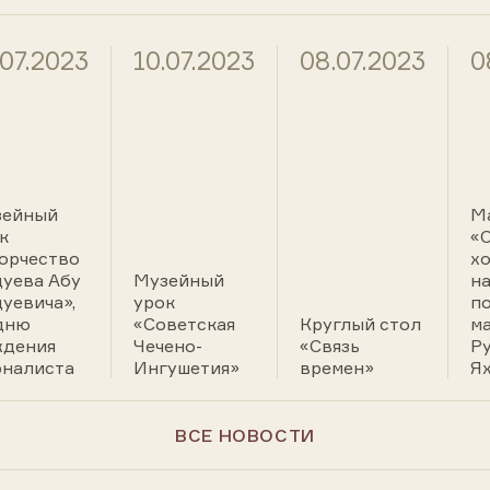
.07.2023
10.07.2023
08.07.2023
0
зейный
М
к
«О
орчество
хо
уева Абу
Музейный
н
уевича»,
урок
п
дню
«Советская
Круглый стол
м
ждения
Чечено-
«Связь
Р
налиста
Ингушетия»
времен»
Я
ВСЕ НОВОСТИ