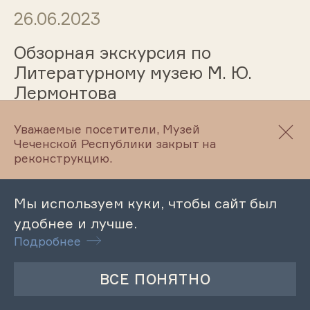
26.06.2023
Обзорная экскурсия по
Литературному музею М. Ю.
Лермонтова
Уважаемые посетители, Музей
Чеченской Республики закрыт на
23.06.2023
реконструкцию.
Мастер-класс «Рисуем мини-
Мы используем куки, чтобы сайт был
комиксы с художником и
удобнее и лучше.
писателем Асей Умаровой»
Подробнее
23.06.2023