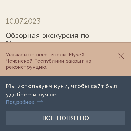
10.07.2023
Обзорная экскурсия по
Махкетинскому краеведческому
музею
Уважаемые посетители, Музей
Чеченской Республики закрыт на
реконструкцию.
10.07.2023
Мы используем куки, чтобы сайт был
Музейный урок «Кунта-Хаджи
удобнее и лучше.
Кишиев. Жизнь и
Подробнее
проповедническая
деятельность»