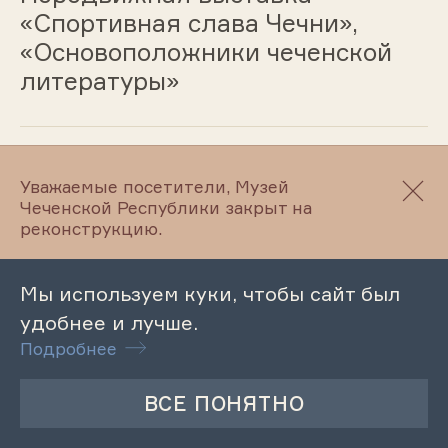
«Спортивная слава Чечни»,
«Основоположники чеченской
литературы»
14.07.2023
Уважаемые посетители, Музей
Чеченской Республики закрыт на
Музейный урок «Экономика и
реконструкцию.
культура Веденского района в
советский период. Колхоз имени
Мы используем куки, чтобы сайт был
Орджоникидзе. Успехи
удобнее и лучше.
советского времени»
Подробнее
14.07.2023