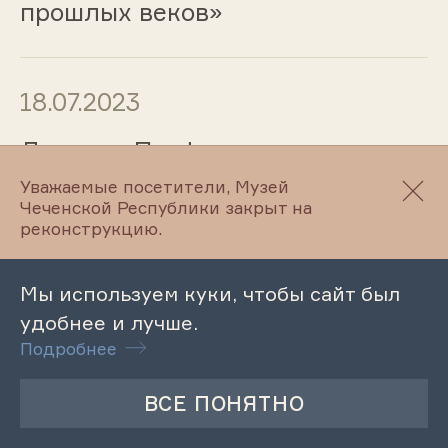
прошлых веков»
18.07.2023
Лекция «Профилактика
правонарушений и преступности
Уважаемые посетители, Музей
в подростковой среде»
Чеченской Республики закрыт на
реконструкцию.
Мы используем куки, чтобы сайт был
18.07.2023
удобнее и лучше.
Литературный час «Поэзия
Подробнее
Лермонтова на чеченском
языке»