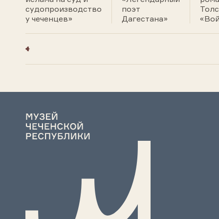
судопроизводство
поэт
Толс
у чеченцев»
Дагестана»
«Вой