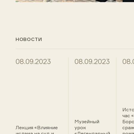
НОВОСТИ
08.09.2023
08.09.2023
08.
Исто
час 
Музейный
Бор
Лекция «Влияние
урок
сраж
ислама на суд и
«Легендарный
рома