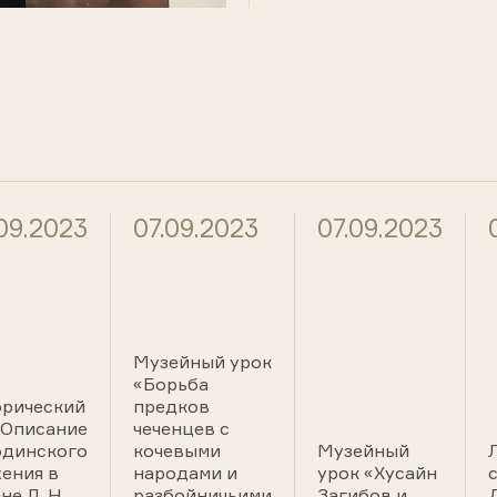
09.2023
07.09.2023
07.09.2023
Музейный урок
«Борьба
рический
предков
«Описание
чеченцев с
одинского
кочевыми
Музейный
ения в
народами и
урок «Хусайн
не Л. Н.
разбойничьими
Загибов и