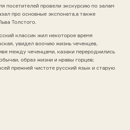
ля посетителей провели экскурсию по залам
азал про основные экспоната,а также
Льва Толстого.
сский классик жил некоторое время
ская, увидел воочию жизнь чеченцев,
ивя между чеченцами, казаки перероднились
 обычаи, образ жизни и нравы горцев;
всей прежней чистоте русский язык и старую