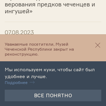
верования предков чеченцев и
ингушей»
07.08.2023
Музейный урок «Вайнахские
Уважаемые посетители, Музей
Чеченской Республики закрыт на
племена Закавказья»
реконструкцию.
Мы используем куки, чтобы сайт был
07.08.2023
удобнее и лучше.
Подробнее
Музейный урок «В мире поэзии и
добра»