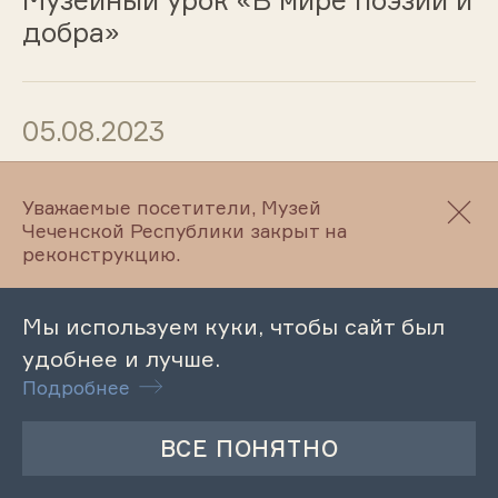
добра»
05.08.2023
Патриотический час «Молодежь
Уважаемые посетители, Музей
и современные реалии»
Чеченской Республики закрыт на
реконструкцию.
05.08.2023
Мы используем куки, чтобы сайт был
удобнее и лучше.
Музейный урок «Школьные
Подробнее
мгновения. Перелистывая
страницы…»