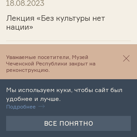
18.08.2023
Лекция «Без культуры нет
нации»
18.08.2023
Уважаемые посетители, Музей
Чеченской Республики закрыт на
Лекция «От Терека до Эльбы»
реконструкцию.
Мы используем куки, чтобы сайт был
18.08.2023
удобнее и лучше.
Подробнее
Лекция «Творческий путь З.
Джамалханова»