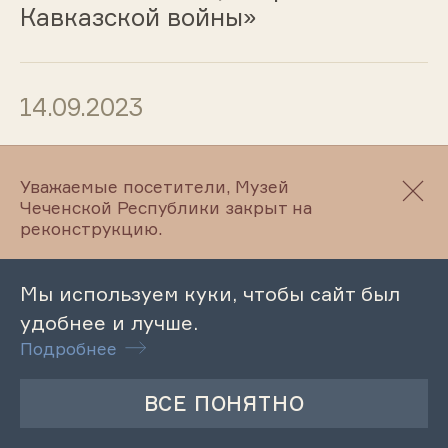
Кавказской войны»
14.09.2023
Музейный урок «Достижения
колхоза им. Орджоникидзе»
Уважаемые посетители, Музей
Чеченской Республики закрыт на
реконструкцию.
14.09.2023
Мы используем куки, чтобы сайт был
Музейное мероприятие «Быт и
удобнее и лучше.
обычаи населения моего края»
Подробнее
13.09.2023