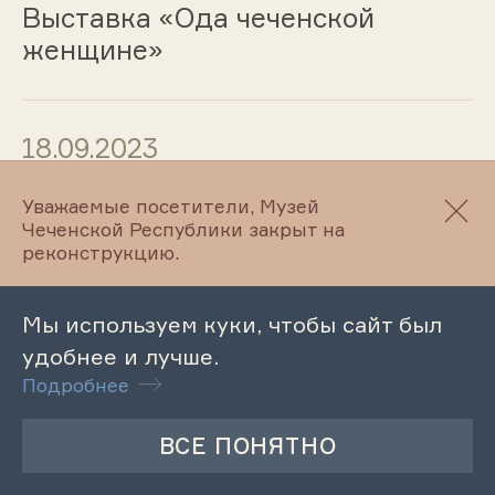
Выставка «Ода чеченской
женщине»
18.09.2023
Мероприятие «Я говорю от
Уважаемые посетители, Музей
Чеченской Республики закрыт на
имени горянок»
реконструкцию.
Мы используем куки, чтобы сайт был
18.09.2023
удобнее и лучше.
Музейный урок «Территория
Подробнее
Чечни в каменный и бронзовый
века»