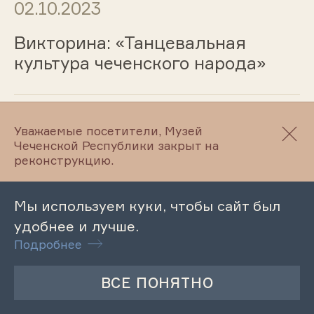
02.10.2023
Викторина: «Танцевальная
культура чеченского народа»
02.10.2023
Уважаемые посетители, Музей
Чеченской Республики закрыт на
Лекция «Суд и
реконструкцию.
судопроизводство в Имамате
Шамиля»
Мы используем куки, чтобы сайт был
удобнее и лучше.
Подробнее
02.10.2023
Лекция «Молодежные