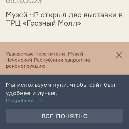
05.10.2023
Музей ЧР открыл две выставки в
ТРЦ «Грозный Молл»
04.10.2023
Уважаемые посетители, Музей
Чеченской Республики закрыт на
Музейный урок «Крепость
реконструкцию.
Грозная»
Мы используем куки, чтобы сайт был
удобнее и лучше.
03.10.2023
Подробнее
Музейный урок «Творчество
писателя Арсанова Саид-Бея»