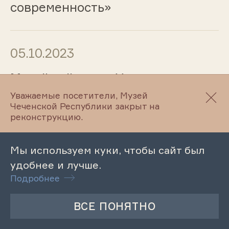
современность»
05.10.2023
Музейный урок «Учитель создает
нацию»
Уважаемые посетители, Музей
Чеченской Республики закрыт на
реконструкцию.
05.10.2023
Мы используем куки, чтобы сайт был
Мероприятие «Славим мы
удобнее и лучше.
величие учителя»
Подробнее
05.10.2023