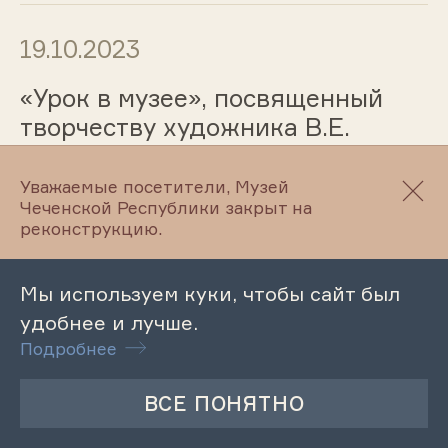
19.10.2023
«Урок в музее», посвященный
творчеству художника В.Е.
Маковского
Уважаемые посетители, Музей
Чеченской Республики закрыт на
реконструкцию.
19.10.2023
Лекция «Жизнь без вредных
Мы используем куки, чтобы сайт был
привычек»
удобнее и лучше.
Подробнее
19.10.2023