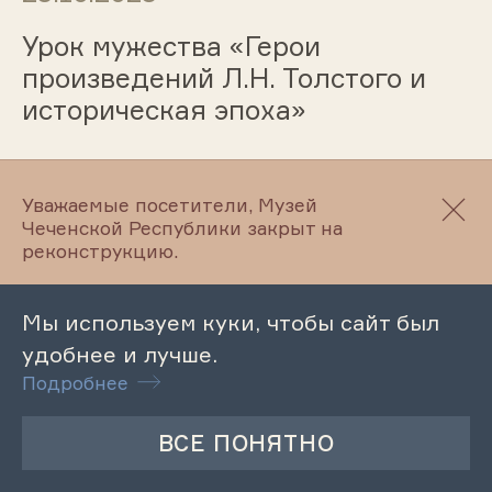
Урок мужества «Герои
произведений Л.Н. Толстого и
историческая эпоха»
23.10.2023
Уважаемые посетители, Музей
Чеченской Республики закрыт на
реконструкцию.
Лекция «Крестьянская война
под руководством С. Разина»
Мы используем куки, чтобы сайт был
удобнее и лучше.
Подробнее
21.10.2023
Музейный урок «Л.Н. Толстой -
писатель великой