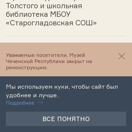
Толстого и школьная
библиотека МБОУ
«Старогладовская СОШ»
24.10.2023
Уважаемые посетители, Музей
Чеченской Республики закрыт на
Патриотический час «Жить в
реконструкцию.
мире друг с другом на примере
жителей станицы
Мы используем куки, чтобы сайт был
Старогладовской»
удобнее и лучше.
Подробнее
24.10.2023
Литературный час «Символ и