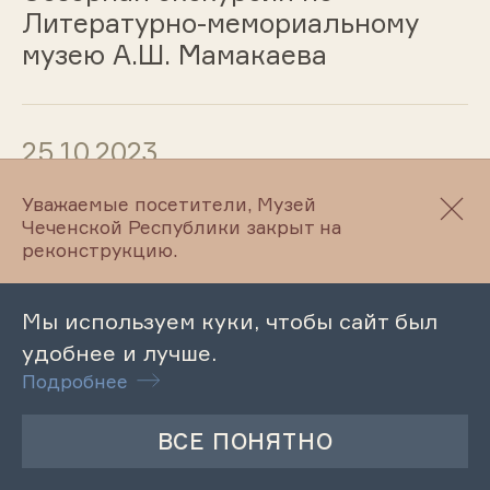
Литературно-мемориальному
музею А.Ш. Мамакаева
25.10.2023
Музейный урок «Творчество А.
Уважаемые посетители, Музей
Чеченской Республики закрыт на
Авторханова»
реконструкцию.
Мы используем куки, чтобы сайт был
24.10.2023
удобнее и лучше.
Подробнее
Обзорная экскурсия по
Махкетинскому краеведческому
музею