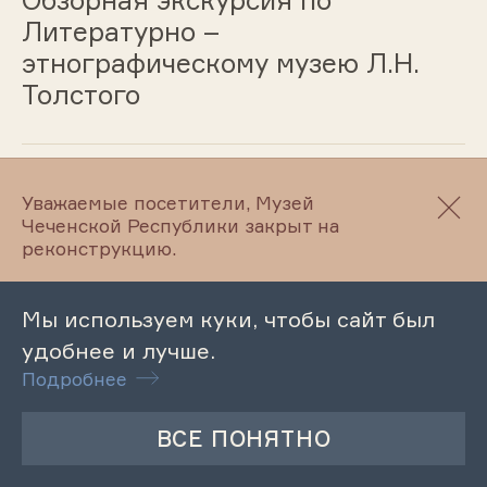
Обзорная экскурсия по
Литературно –
этнографическому музею Л.Н.
Толстого
26.10.2023
Уважаемые посетители, Музей
Чеченской Республики закрыт на
Обзорная экскурсия по
реконструкцию.
Литературному музею М.Ю.
Лермонтова
Мы используем куки, чтобы сайт был
удобнее и лучше.
Подробнее
26.10.2023
Обзорная экскурсия по