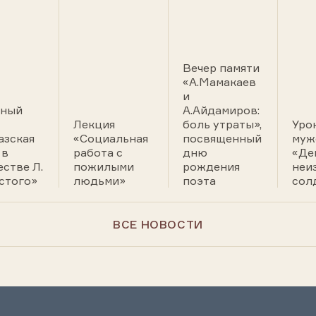
Вечер памяти
«А.Мамакаев
и
йный
А.Айдамиров:
Лекция
боль утраты»,
Уро
азская
«Социальная
посвященный
муж
 в
работа с
дню
«Де
естве Л.
пожилыми
рождения
неи
лстого»
людьми»
поэта
сол
ВСЕ НОВОСТИ