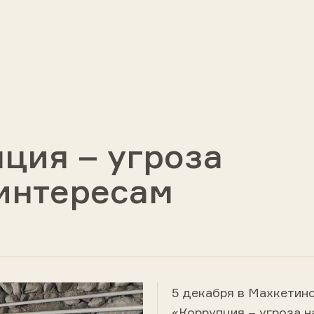
ция – угроза
интересам
5 декабря в Махкетин
«Коррупция – угроза н