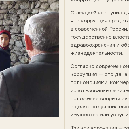
С лекцией выступил ди
что коррупция предст
в современной России
государственно власти
здравоохранения и обр
жизнедеятельности.
Согласно современном
коррупция — это дача 
полномочиями, коммер
использование физиче
положения вопреки за
в целях получения выг
имущества или услуг 
Так как коррупция – с