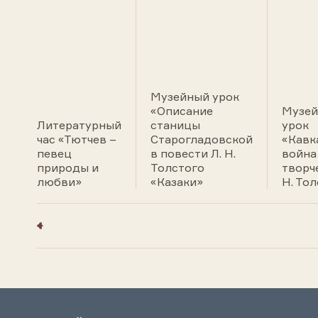
Музейный урок
«Описание
Музе
Литературный
станицы
урок
час «Тютчев –
Старогладовской
«Кавк
певец
в повести Л. Н.
война
природы и
Толстого
творч
любви»
«Казаки»
Н. То