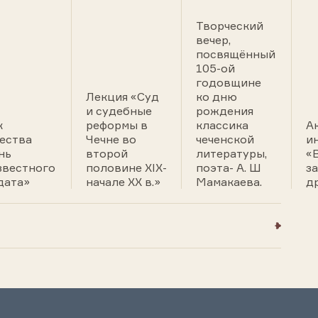
Творческий
вечер,
посвящённый
105-ой
годовщине
Лекция «Суд
ко дню
и судебные
рождения
к
реформы в
классика
А
ества
Чечне во
чеченской
и
нь
второй
литературы,
«
звестного
половине XIX-
поэта- А. Ш
за
дата»
начале XX в.»
Мамакаева.
д