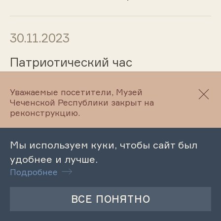
30.11.2023
Патриотический час
«Старогладовцы в Великой
Отечественной войне»
Уважаемые посетители, Музей
Чеченской Республики закрыт на
реконструкцию.
29.11.2023
Мы используем куки, чтобы сайт был
Встреча с «Юными краеведами»:
удобнее и лучше.
«Умар Яричев – поэт и
Подробнее
гражданин»