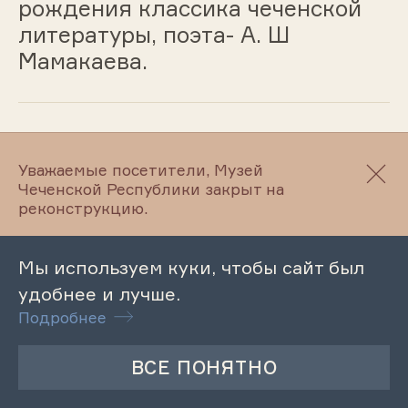
рождения классика чеченской
литературы, поэта- А. Ш
Мамакаева.
01.12.2023
Уважаемые посетители, Музей
Акция ко Дню инвалида
Чеченской Республики закрыт на
реконструкцию.
«Возьмемся за руки, друзья»
Мы используем куки, чтобы сайт был
01.12.2023
удобнее и лучше.
Подробнее
Патриотический час ко Дню
неизвестного солдата «Имя твое
неизвестно, подвиг твой