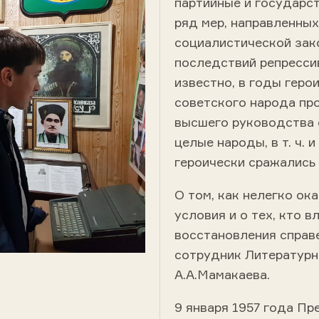
партийные и государс
ряд мер, направленны
социалистической зак
последствий репресси
известно, в годы гер
советского народа пр
высшего руководства 
целые народы, в т. ч. 
героически сражались
О том, как нелегко ок
условия и о тех, кто 
восстановления справ
сотрудник Литературн
А.А.Мамакаева.
9 января 1957 года П