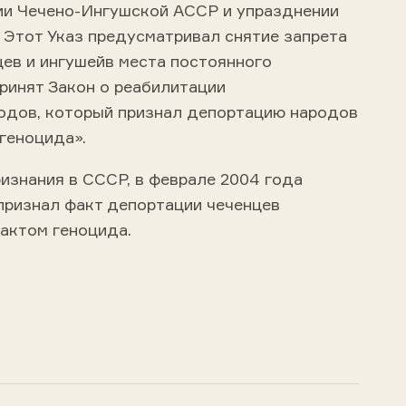
ии Чечено-Ингушской АССР и упразднении
 Этот Указ предусматривал снятие запрета
цев и ингушейв места постоянного
принят Закон о реабилитации
одов, который признал депортацию народов
геноцида».
ризнания в СССР, в феврале 2004 года
признал факт депортации чеченцев
 актом геноцида.