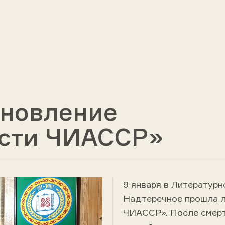
ановление
ости ЧИАССР»
9 января в Литератур
Надтеречное прошла л
ЧИАССР». После смерти