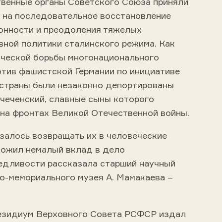
твенные органы Советского Союза приняли
х на последовательное восстановление
онности и преодоления тяжелых
вной политики сталинского режима. Как
оической борьбы многонационального
отив фашистской Германии по инициативе
страны были незаконно депортированы
и чеченский, славные сыны которого
 на фронтах Великой Отечественной войны.
азалось возвращать их в человеческие
вложил немалый вклад в дело
едливости рассказала старший научный
о-мемориального музея А. Мамакаева –
резидиум Верховного Совета РСФСР издал