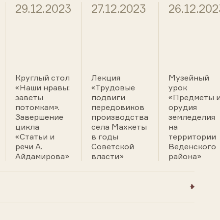
29.12.2023
27.12.2023
26.12.202
Круглый стол
Лекция
Музейный
«Наши нравы:
«Трудовые
урок
заветы
подвиги
«Предметы 
потомкам».
передовиков
орудия
Завершение
производства
земледелия
цикла
села Махкеты
на
«Статьи и
в годы
территории
речи А.
Советской
Веденского
Айдамирова»
власти»
района»