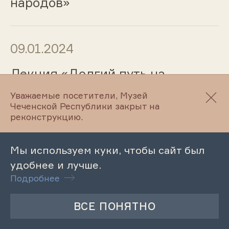
народов»
09.01.2024
Лекция «Долгий путь на
Родину»
Уважаемые посетители, Музей
Чеченской Республики закрыт на
реконструкцию.
29.12.2023
Мы используем куки, чтобы сайт был
Этнографический час
удобнее и лучше.
«Новогодние праздники
Подробнее
древних чеченцев»