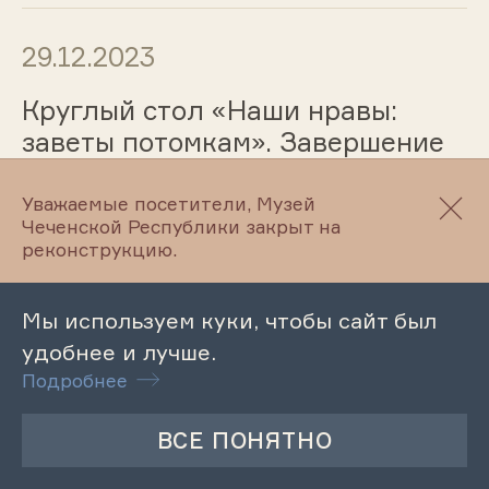
29.12.2023
Круглый стол «Наши нравы:
заветы потомкам». Завершение
цикла «Статьи и речи А.
Айдамирова»
Уважаемые посетители, Музей
Чеченской Республики закрыт на
реконструкцию.
27.12.2023
Мы используем куки, чтобы сайт был
удобнее и лучше.
Лекция «Трудовые подвиги
Подробнее
передовиков производства села
Махкеты в годы Советской
власти»