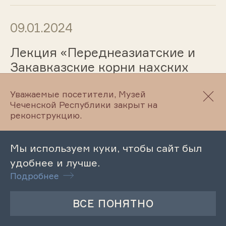
09.01.2024
Лекция «Переднеазиатские и
Закавказские корни нахских
народов»
Уважаемые посетители, Музей
Чеченской Республики закрыт на
реконструкцию.
09.01.2024
Мы используем куки, чтобы сайт был
Лекция «Долгий путь на
удобнее и лучше.
Родину»
Подробнее
29.12.2023