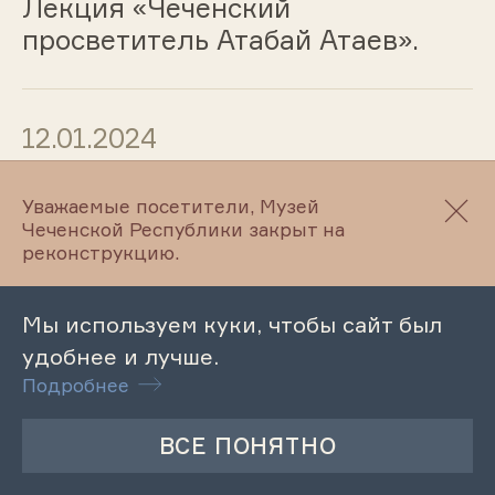
Лекция «Чеченский
просветитель Атабай Атаев».
12.01.2024
Лекция «Мариям Айдамирова -
Уважаемые посетители, Музей
достояние чеченского народа»
Чеченской Республики закрыт на
реконструкцию.
12.01.2024
Мы используем куки, чтобы сайт был
удобнее и лучше.
Музейный урок «История
Подробнее
чеченской бурки»