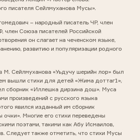
ого писателя Сейлмуханова Мусы».
омедович – народный писатель ЧР, член
, член Союза писателей Российской
творения он слагает на чеченском языке,
ранению, развитию и популяризации родного
в М. Сейлмуханова «Уьдучу шерийн лор» был
тем вышли стихи для детей «Жима доттаг1»,
дел сборник «Иллешка дирзина дош». Муса
ами произведений с русского языка
этого явился изданный им сборник
 очки». Многие его стихи переведены
скими поэтами, такими как Абу Исмаилов,
. Следует также отметить, что стихи Мусы