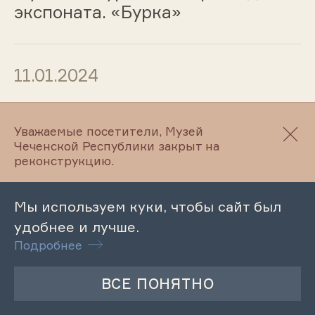
экспоната. «Бурка»
11.01.2024
Музейный урок «Промысла и
ремесла чеченцев в
Уважаемые посетители, Музей
Чеченской Республики закрыт на
средневековье»
реконструкцию.
Мы используем куки, чтобы сайт был
11.01.2024
удобнее и лучше.
Акция к Международному дню
Подробнее
«Спасибо»