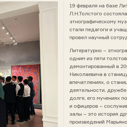
19 февраля на базе Ли
Л.Н.Толстого состояла
этнографическому музе
стали педагоги и уча
провел научный сотруд
Литературно – этногра
одним из пяти толстов
демонтированный в 20
Николаевича в станицу
впечатлениях, о стани
деятельности, дружбе
долге, его мучениях п
и офицеров – сослужив
залы – это история д
произведений Марьяной