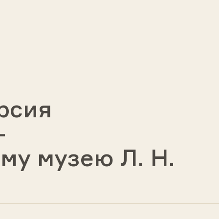
рсия
-
му музею Л. Н.