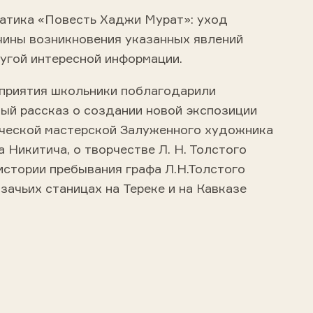
матика «Повесть Хаджи Мурат»: уход
чины возникновения указанных явлений
ругой интересной информации.
приятия школьники поблагодарили
ный рассказ о создании новой экспозиции
рческой мастерской Залуженного художника
 Никитича, о творчестве Л. Н. Толстого
истории пребывания графа Л.Н.Толстого
азачьих станицах на Тереке и на Кавказе