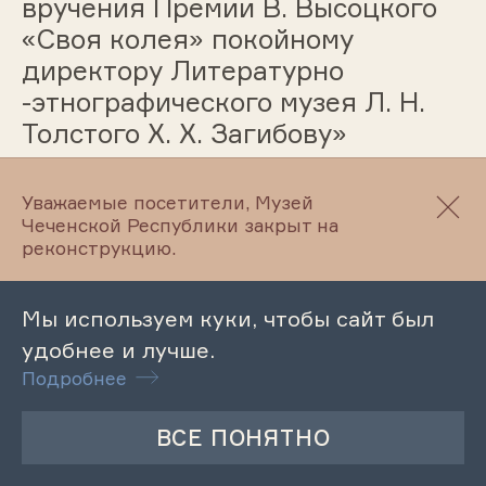
вручения Премии В. Высоцкого
«Своя колея» покойному
директору Литературно
-этнографического музея Л. Н.
Толстого Х. Х. Загибову»
Уважаемые посетители, Музей
Чеченской Республики закрыт на
24.01.2024
реконструкцию.
Лекция «Участие жителей
станицы Старогладовской в
Мы используем куки, чтобы сайт был
Великой Отечественной войне»
удобнее и лучше.
Подробнее
24.01.2024