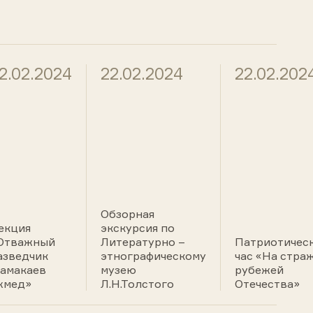
2.02.2024
22.02.2024
22.02.202
Обзорная
екция
экскурсия по
Отважный
Литературно –
Патриотичес
азведчик
этнографическому
час «На стра
амакаев
музею
рубежей
хмед»
Л.Н.Толстого
Отечества»