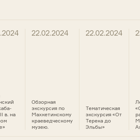
2.2024
22.02.2024
22.02.2024
2
я
нский
Обзорная
Л
хаба-
экскурсия по
Тематическая
«
I в. на
Махкетинскому
экскурсия «От
р
ном
краеведческому
Терека до
М
е»
музею.
Эльбы»
А