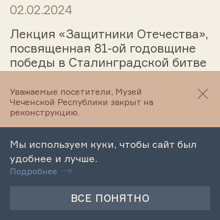
02.02.2024
Лекция «Защитники Отечества»,
посвященная 81-ой годовщине
победы в Сталинградской битве
Уважаемые посетители, Музей
Чеченской Республики закрыт на
02.02.2024
реконструкцию.
Патриотический час «Чеченцы в
Сталинградской битве»
Мы используем куки, чтобы сайт был
удобнее и лучше.
Подробнее
02.02.2024
Урок мужества «День разгрома