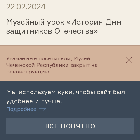
22.02.2024
Музейный урок «История Дня
защитников Отечества»
22.02.2024
Уважаемые посетители, Музей
Чеченской Республики закрыт на
реконструкцию.
Мероприятие «К подвигу
солдата сердцем прикоснись»
Мы используем куки, чтобы сайт был
удобнее и лучше.
Подробнее
21.02.2024
Лекции «Ночь в горах – А.Л.
Бугаев»