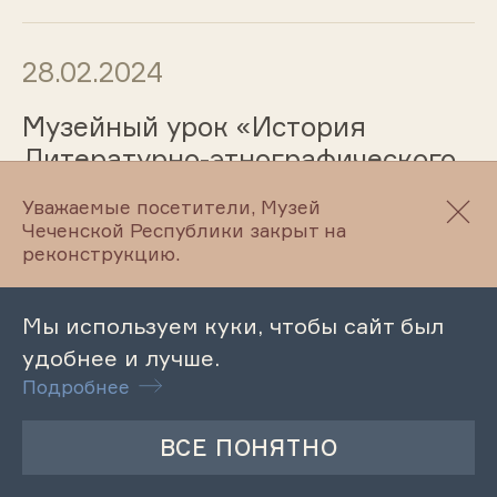
28.02.2024
Музейный урок «История
Литературно-этнографического
музея Л.Н. Толстого в лицах.
Уважаемые посетители, Музей
Хусайн Загибов»
Чеченской Республики закрыт на
реконструкцию.
26.02.2024
Мы используем куки, чтобы сайт был
удобнее и лучше.
Обзорная экскурсия по
Подробнее
Махкетинскому краеведческому
музею